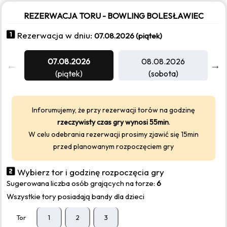
REZERWACJA TORU - BOWLING BOLESŁAWIEC
Rezerwacja w dniu:
07.08.2026 (piątek)
07.08.2026
08.08.2026
(piątek)
(sobota)
Inforumujemy, że przy rezerwacji torów na godzinę
rzeczywisty czas gry wynosi 55min
.
W celu odebrania rezerwacji prosimy zjawić się 15min
przed planowanym rozpoczęciem gry
Wybierz tor i godzinę rozpoczęcia gry
Sugerowana liczba osób grających na torze:
6
Wszystkie tory posiadają bandy dla dzieci
Tor
1
2
3