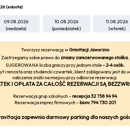
26 (sobota)
09.08.2026
10.08.2026
11.08.2026
(niedziela)
(poniedziałek)
(wtorek)
Tworzysz rezerwację w
Gravitacji Jaworzno
Zastrzegamy sobie prawo do
zmiany zarezerwowanego stolika.
SUGEROWANA liczba graczy przy jednym stole
-
2-4
osób.
 i rencista oraz studencki czwartek, klient zobligowany jest 
naliczenia zniżki na miejscu przy odbiorze rezerwacji.
TEK I OPŁATA ZA CAŁOŚĆ REZERWACJI SĄ BEZZW
Rezerwacja grup szkolnych –
recepcja 32 758 94 94
Rezerwacja imprez firmowych –
biuro 794 730 201
avitacja zapewnia darmowy parking dla naszych gości