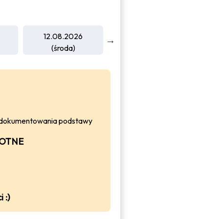
12.08.2026
13.08.2026
1
(środa)
(czwartek)
do udokumentowania podstawy
ROTNE
 :)