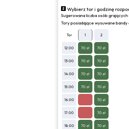
Wybierz tor i godzinę rozpo
Sugerowana liczba osób grających 
Tory posiadające wysuwane bandy d
Tor
1
2
12:00
70 zł
70 zł
13:00
70 zł
70 zł
14:00
70 zł
70 zł
15:00
70 zł
70 zł
16:00
70 zł
17:00
70 zł
18:00
70 zł
70 zł