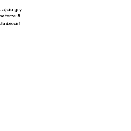
częcia gry
na torze:
8
la dzieci:
1