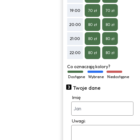
19:00
70 zł
70 zł
20:00
80 zł
80 zł
21:00
80 zł
80 zł
22:00
80 zł
80 zł
Co oznaczają kolory?
Dostępne
Wybrane
Niedostępne
Twoje dane
Imię
Uwagi: