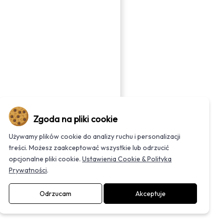
Zgoda na pliki cookie
ach, zakresie i podstawie
Używamy plików cookie do analizy ruchu i personalizacji
te są w
polityce prywatności
.
treści. Możesz zaakceptować wszystkie lub odrzucić
opcjonalne pliki cookie.
Ustawienia Cookie & Polityka
Prywatności
.
Odrzucam
Akceptuje