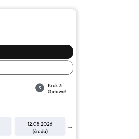
Krok 3
3
Gotowe!
12.08.2026
13.08.2026
1
(środa)
(czwartek)